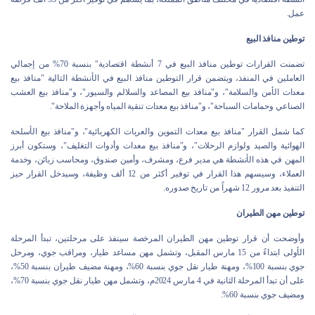
عمل.
توطين منافذ البيع
تضمنت القرارات توطين منافذ البيع في 7 أنشطة اقتصادية" بنسبة 70% من إجمالي
العاملين في المنفذ، ويتضمن قرار التوطين منافذ البيع في الأنشطة التالية "منافذ بيع
معدات الأمن والسلامة"، و"منافذ بيع المصاعد والسلالم والسيور"، و"منافذ بيع العشب
الصناعي وحمامات السباحة"، و"منافذ بيع معدات تنقية المياه وأجهزة الملاحة".
كما شمل القرار "منافذ بيع معدات التموين والعربات الكهربائية"، و"منافذ بيع الأسلحة
الهوائية والصيد ولوازم الرحلات"، و"منافذ بيع معدات وأدوات التغليف"، وستكون أبرز
المهن في هذه الأنشطة هي مدير فرع، ومشرف، وأمين صندوق، ومحاسب زبائن، وخدمة
العملاء، وسيسهم هذا القرار في توفير أكثر من 12 ألف وظيفة، وسيدخل القرار حيز
التنفيذ بعد مرور 12 شهراً من تاريخ صدوره.
توطين مهن الطيران
وأوضحت أن قرار توطين مهن الطيران المرخصة سينفذ على مرحلتين، تبدأ المرحلة
الأولى ابتداءً من 15 مارس المقبل، وتشمل مهن مساعد طيار، ومراقب جوي، ومرحل
جوي بنسبة 100%، ومهنة طيار نقل جوي بنسبة 60%، ومهنة مضيف طيران بنسبة 50%،
على أن تبدأ المرحلة الثانية في 4 مارس 2024م، وتشمل مهن طيار نقل جوي بنسبة 70%،
ومضيف جوي بنسبة 60%.