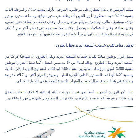
سيتم التوطين في هذا القطاع على مرحلتين، المرحلة الأولى بنسبة 50%، والمرحلة الثانية
بنسبة 100% حيث ستكون أبرز المهن الموطنة هي مدير موقع، ومساعد مدير، ومدير
جودة، ومشرف مالي، ومشرف موقع، ورئيس مسار، وفني فحص، ومساعد فني فحص،
وفني صيانة، وفني استعلامات، ومدخل بيانات، بما سيسهم في توفير أكثر من 5 آلاف
فرصة وظيفية للمواطنين، على أن يبدأ تنفيذ القرار بعد 12 شهراً من تاريخ إطلاقه.
توطين منافذ تقديم خدمات أنشطة البريد ونقل الطرود
شمل قرار توطين منافذ تقديم خدمات أنشطة البريد ونقل الطرود 14 نشاطًا فرعيًا من
أنشطة البريد ونقل الطرود، وذلك ابتداءً من 17 ديسمبر المقبل، كما شمل القرار التوطين
بنسبة 100% لمهن الرؤساء التنفيذيين بنسبة 60% لوظائف المستوى الأول للإدارة العليا،
وبنسبة 70% لوظائف المستوى الثاني للإدارة العليا، وسيوفر القرار أكثر من 7 آلاف فرصة
وظيفية في هذا القطاع, وذلك حسب الفترات الزمنية المحددة في الدليل الإجرائي.
يذكر أن الوزارة أصدرت أيضا مع هذه القرارات أدلة إجرائية لاطلاع أصحاب العمل
والمنشآت ومعرفة آلية احتساب التوطين والعقوبات المنصوص عليها في حق المخالفين.