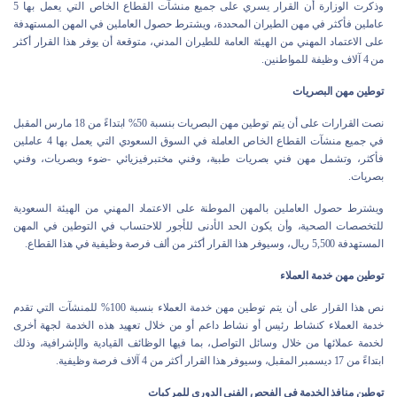
وذكرت الوزارة أن القرار يسري على جميع منشآت القطاع الخاص التي يعمل بها 5
عاملين فأكثر في مهن الطيران المحددة، ويشترط حصول العاملين في المهن المستهدفة
على الاعتماد المهني من الهيئة العامة للطيران المدني، متوقعة أن يوفر هذا القرار أكثر
من 4 آلاف وظيفة للمواطنين.
توطين مهن البصريات
نصت القرارات على أن يتم توطين مهن البصريات بنسبة 50% ابتداءً من 18 مارس المقبل
في جميع منشآت القطاع الخاص العاملة في السوق السعودي التي يعمل بها 4 عاملين
فأكثر، وتشمل مهن فني بصريات طبية، وفني مختبرفيزيائي -ضوء وبصريات، وفني
بصريات.
ويشترط حصول العاملين بالمهن الموطنة على الاعتماد المهني من الهيئة السعودية
للتخصصات الصحية، وأن يكون الحد الأدنى للأجور للاحتساب في التوطين في المهن
المستهدفة 5,500 ريال، وسيوفر هذا القرار أكثر من ألف فرصة وظيفية في هذا القطاع.
توطين مهن خدمة العملاء
نص هذا القرار على أن يتم توطين مهن خدمة العملاء بنسبة 100% للمنشآت التي تقدم
خدمة العملاء كنشاط رئيس أو نشاط داعم أو من خلال تعهيد هذه الخدمة لجهة أخرى
لخدمة عملائها من خلال وسائل التواصل، بما فيها الوظائف القيادية والإشرافية، وذلك
ابتداءً من 17 ديسمبر المقبل، وسيوفر هذا القرار أكثر من 4 آلاف فرصة وظيفية.
توطين منافذ الخدمة في الفحص الفني الدوري للمركبات