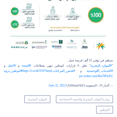
تساهم في توفير 33 ألف فرصة عمل ..
"
#الموارد_البشرية
" تعلن 6 قرارات لتوطين مهن بقطاعات
#الصحة
و
#النقل
و
#الخدمات_اللوجستية
و
#فحص_المركبات
https://t.co/nOTr97hmyL
#التوطين_ثروة
pic.twitter.com/4ka78FlxSU
— أخبار 24 - السعودية (@Akhbaar24)
June 22, 2022
وزارة الموارد البشرية والتنمية الاجتماعية
الموارد البشرية
التوطين