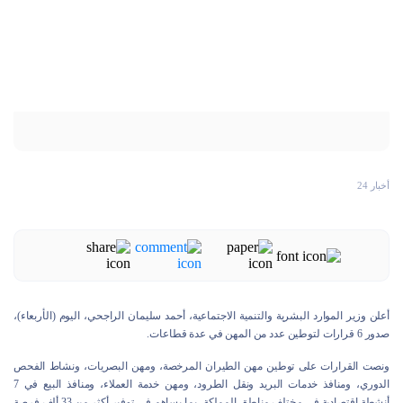
أخبار 24
أعلن وزير الموارد البشرية والتنمية الاجتماعية، أحمد سليمان الراجحي، اليوم (الأربعاء)،
صدور 6 قرارات لتوطين عدد من المهن في عدة قطاعات.
ونصت القرارات على توطين مهن الطيران المرخصة، ومهن البصريات، ونشاط الفحص
الدوري، ومنافذ خدمات البريد ونقل الطرود، ومهن خدمة العملاء، ومنافذ البيع في 7
أنشطة اقتصادية في مختلف مناطق المملكة، بما يساهم في توفير أكثر من 33 ألف فرصة