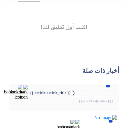
أخبار ذات صلة
{{ article.article_title }}
{{webStatusTitle(article)}}
{{ articleBody(article) }}