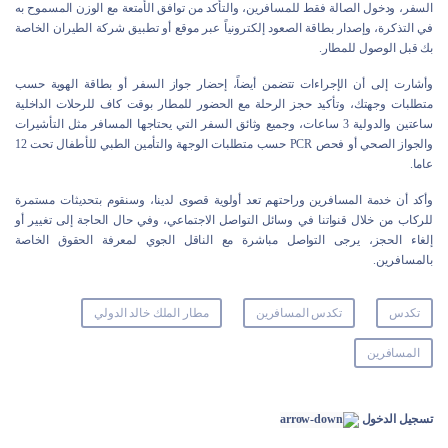
السفر، ودخول الصالة فقط للمسافرين، والتأكد من توافق الأمتعة مع الوزن المسموح به
في التذكرة، وإصدار بطاقة الصعود إلكترونياً عبر موقع أو تطبيق شركة الطيران الخاصة
بك قبل الوصول للمطار.
وأشارت إلى أن الإجراءات تتضمن أيضاً، إحضار جواز السفر أو بطاقة الهوية حسب
متطلبات وجهتك، وتأكيد حجز الرحلة مع الحضور للمطار بوقت كاف للرحلات الداخلية
ساعتين والدولية 3 ساعات، وجميع وثائق السفر التي يحتاجها المسافر مثل التأشيرات
والجواز الصحي أو فحص PCR حسب متطلبات الوجهة والتأمين الطبي للأطفال تحت 12
عاما.
وأكد أن خدمة المسافرين وراحتهم تعد أولوية قصوى لدينا، وسنقوم بتحديثات مستمرة
للركاب من خلال قنواتنا في وسائل التواصل الاجتماعي، وفي حال الحاجة إلى تغيير أو
إلغاء الحجز، يرجى التواصل مباشرة مع الناقل الجوي لمعرفة الحقوق الخاصة
بالمسافرين.
تكدس
تكدس المسافرين
مطار الملك خالد الدولي
المسافرين
تسجيل الدخول