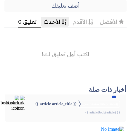
أضف تعليقك
أخبار ذات صلة
{{ article.article_title }}
{{webStatusTitle(article)}}
{{ articleBody(article) }}