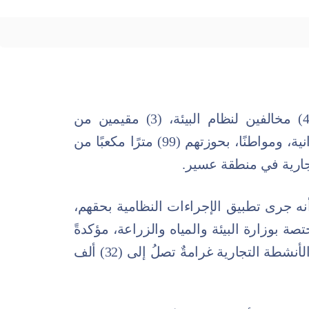
ضَبَطَتِ القواتُ الخاصَّةُ للأمن البيئي (4) مخالفين لنظام البيئة، (3) مقيمين من
الجنسيات المصرية والباكستانية والسودانية، ومواطنًا، بحوزتهم (99) مترًا مكعبًا من
رية في منطقة عسير.
، أنه جرى تطبيق الإجراءات النظامية بحقهم،
 بوزارة البيئة والمياه والزراعة، مؤكدةً
أنَّ عقوبةَ استخدام الحطب المحلي في الأنشطة التجارية غرامةٌ تصلُ إلى (32) ألف