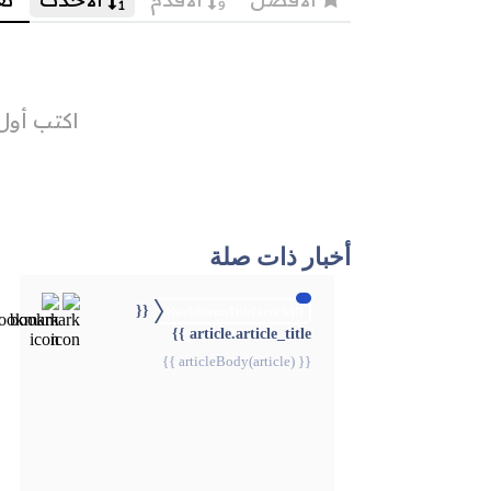
أخبار ذات صلة
{{
{{webStatusTitle(article)}}
article.article_title }}
{{ articleBody(article) }}