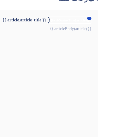
{{ article.article_title }}
{{webStatusTitle(article)}}
{{ articleBody(article) }}