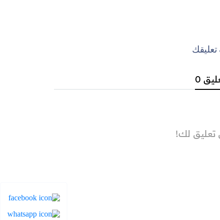
عليقك