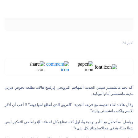
أخبار 24
أكد نجم مانشستر سيتي الجديد، المهاجم النرويجي إيرلينج هالاند تطلعه لخوض ديربي
مدينة مانشستر أمام اليونايتد.
وقال هالاند اثناء تقديمه مع فريقه الجديد: "الفريق الذي أتطلع لمواجهته؟ لا أحب أن أذكر
الاسم ولكنه مانشستر يونايتد".
وواصل "سأتعامل مع الأمر بهدوء وأحاول الاستمتاع بكل لحظة، الإفراط في التفكير ليس
شيئًا جيدًا، هدفي هو الاستمتاع بكل شيء".