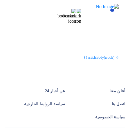
{{webStatusTitle(article)}}
{{webStatusTitle(article)}}
{{ article.article_title }}
{{ article.article_title }}
{{ articleBody(article) }}
أعلن معنا
عن أخبار 24
اتصل بنا
سياسة الروابط الخارجية
سياسة الخصوصية