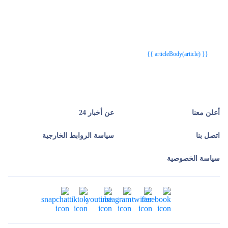
{{webStatusTitle(article)}}
{{webStatusTitle(article)}}
{{ article.article_title }}
{{ article.article_title }}
{{ articleBody(article) }}
أعلن معنا
عن أخبار 24
اتصل بنا
سياسة الروابط الخارجية
سياسة الخصوصية