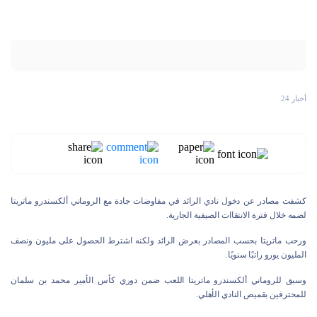
أخبار 24
كشفت مصادر عن دخول نادي الرائد في مفاوضات جادة مع الروماني ألكسندرو ماتريتا
لضمه خلال فترة الانتقاات الصيفية الجارية.
ورحب ماتريتا بحسب المصادر بعرض الرائد ولكنه اشترط الحصول على مليون ونصف
المليون يورو راتبًا سنويًا.
وسبق للروماني ألكسندرو ماتريتا اللعب ضمن دوري كأس الأمير محمد بن سلمان
للمحترفين بقميص النادي الأهلي.