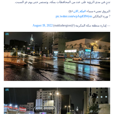
تدنٍ في مدى الرؤية على عدد من المحافظات بمكة، وتستمر حتى يوم غدٍ السبت.
البروق تضيء سماء
#مكة_الان
⚡️⛈
? نورة المالكي
pic.twitter.com/wpAqdOlWym
— إمارة منطقة مكة المكرمة (@makkahregion)
August 19, 2022