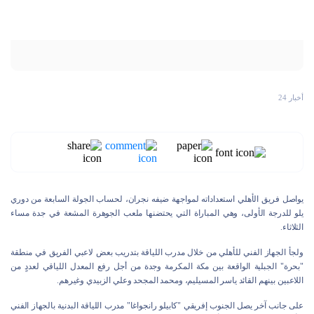
أخبار 24
يواصل فريق الأهلي استعداداته لمواجهة ضيفه نجران، لحساب الجولة السابعة من دوري
يلو للدرجة الأولى، وهي المباراة التي يحتضنها ملعب الجوهرة المشعة في جدة مساء
الثلاثاء.
ولجأ الجهاز الفني للأهلي من خلال مدرب اللياقة بتدريب بعض لاعبي الفريق في منطقة
"بحرة" الجبلية الواقعة بين مكة المكرمة وجدة من أجل رفع المعدل اللياقي لعددٍ من
اللاعبين بينهم القائد ياسر المسيليم، ومحمد المجحد وعلي الزبيدي وغيرهم.
على جانب آخر يصل الجنوب إفريقي "كابيلو رانجواغا" مدرب اللياقة البدنية بالجهاز الفني