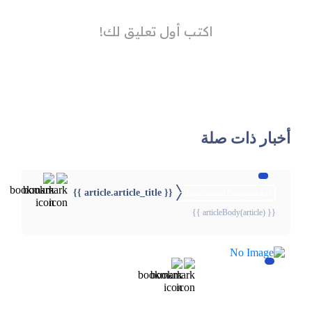
أخبار ذات صلة
{{ article.article_title }}
{{webStatusTitle(article)}}
{{ articleBody(article) }}