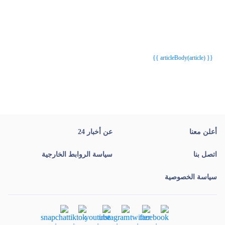
{{webStatusTitle(article)}}
{{webStatusTitle(article)}}
{{ article.article_title }}
{{ article.article_title }}
{{ articleBody(article) }}
أعلن معنا
عن أخبار 24
اتصل بنا
سياسة الروابط الخارجية
سياسة الخصوصية