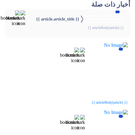
أخبار ذات صلة
{{ article.article_title }}
{{webStatusTitle(article)}}
{{ articleBody(article) }}
{{webStatusTitle(article)}}
{{webStatusTitle(article)}}
{{ article.article_title }}
{{ article.article_title }}
{{ articleBody(article) }}