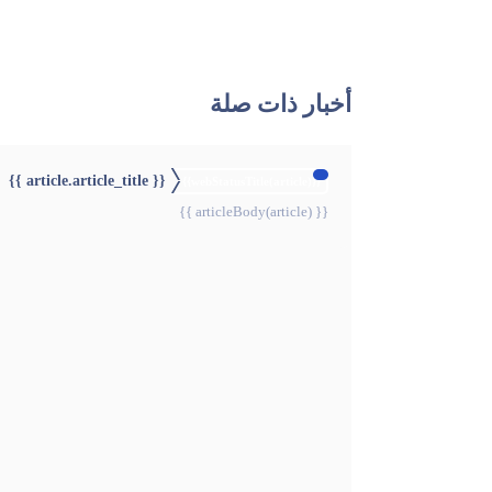
أخبار ذات صلة
{{ article.article_title }}
{{webStatusTitle(article)}}
{{ articleBody(article) }}