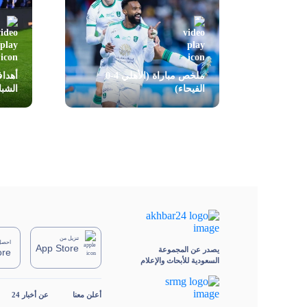
ملخص مباراة (الأهلي 4-0
الفيحاء)
الشب
تنزيل من
احصل 
App Store
يصدر عن المجموعة
ore
السعودية للأبحاث والإعلام
أعلن معنا
عن أخبار 24