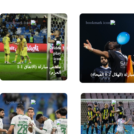
ملخص مباراة (الاتفاق 1-1
الحزم)
اة (الهلال 2-0 الفيحاء)