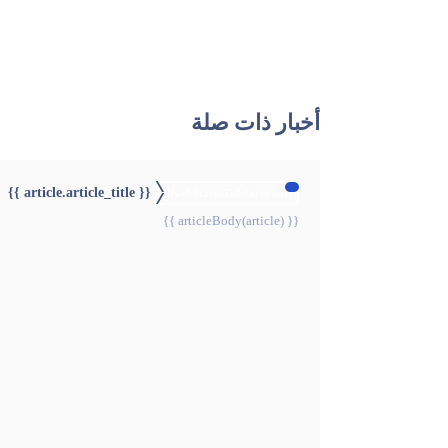
أخبار ذات صلة
{{ article.article_title }}
{{webStatusTitle(article)}}
{{ articleBody(article) }}