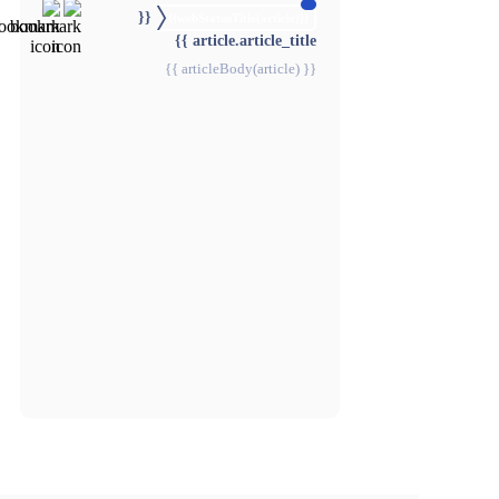
{{
{{webStatusTitle(article)}}
article.article_title }}
{{ articleBody(article) }}