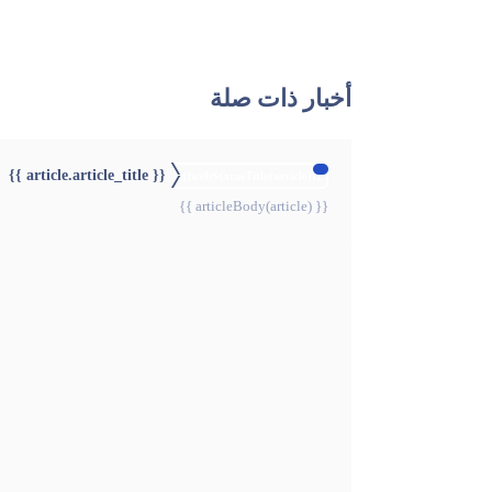
أخبار ذات صلة
{{ article.article_title }}
{{webStatusTitle(article)}}
{{ articleBody(article) }}