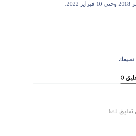
عليقك