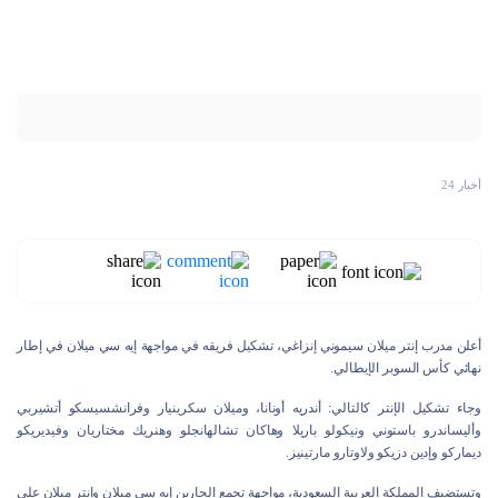
أخبار 24
أعلن مدرب إنتر ميلان سيموني إنزاغي، تشكيل فريقه في مواجهة إيه سي ميلان في إطار
نهائي كأس السوبر الإيطالي.
وجاء تشكيل الإنتر كالتالي: أندريه أونانا، وميلان سكرينيار وفرانشسيسكو أتشيربي
وأليساندرو باستوني ونيكولو باريلا وهاكان تشالهانجلو وهنريك مختاريان وفيديريكو
ديماركو وإدين دزيكو ولاوتارو مارتينيز.
وتستضيف المملكة العربية السعودية، مواجهة تجمع الجارين إيه سي ميلان وإنتر ميلان على