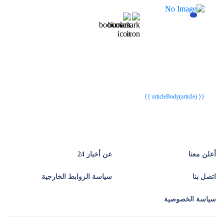
{{webStatusTitle(article)}}
{{webStatusTitle(article)}}
{{ article.article_title }}
{{ article.article_title }}
{{ articleBody(article) }}
أعلن معنا
عن أخبار 24
اتصل بنا
سياسة الروابط الخارجية
سياسة الخصوصية