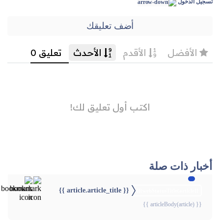
تسجيل الدخول
أضف تعليقك
أخبار ذات صلة
{{ article.article_title }}
{{webStatusTitle(article)}}
{{ articleBody(article) }}