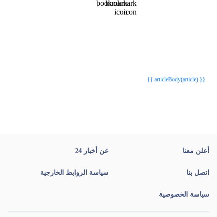
{{webStatusTitle(article)}}
{{webStatusTitle(article)}}
{{ article.article_title }}
{{ article.article_title }}
{{ articleBody(article) }}
أعلن معنا
عن أخبار 24
اتصل بنا
سياسة الروابط الخارجية
سياسة الخصوصية