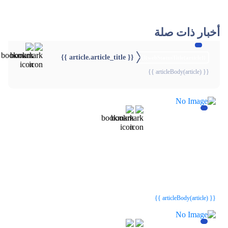
أخبار ذات صلة
{{ article.article_title }}
{{webStatusTitle(article)}}
{{ articleBody(article) }}
{{webStatusTitle(article)}}
{{webStatusTitle(article)}}
{{ article.article_title }}
{{ article.article_title }}
{{ articleBody(article) }}