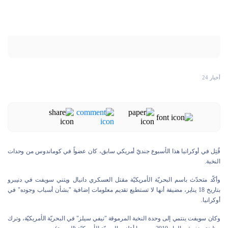
أخبار 24
قُتِل في أوكرانيا هذا الأسبوع جنديّ أمريكي سابق، كان عضواً في كوماندوس من وحدات
النخبة.
وأكّد متحدّث باسم البحريّة الأمريكيّة مقتل العسكري دانيال ويتني سويفت في دنيبرو
بتاريخ 18 يناير، مضيفة أنها لا تستطيع تقديم معلومات إضافية "بشأن أسباب وجوده" في
أوكرانيا.
وكان سويفت ينتمي إلى وحدة النخبة المرموقة "نيفي سيلز" في البحريّة الأمريكيّة، وترك