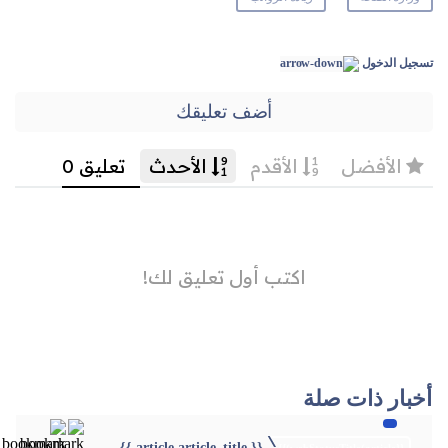
تسجيل الدخول
أضف تعليقك
أخبار ذات صلة
{{ article.article_title }}
{{webStatusTitle(article)}}