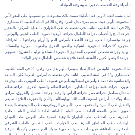
الأطباء وفئة التخصصات غير الطبية وفئة الصيادلة .
أما بالنسبة للفئة الأولى فئة الأطباء ضمت ثلاث مجموعات تم تقسيمها على النحو الآتي
المجموعة الأولى حيث سيتم صرف بدل الندرة وقدره 30 في المائة للطبيب الاستشاري ،
و20 في المئة للطبيب النائب ،في تخصصات طب الطوارئ ، العناية المركزة ،التخدير
،جراحة المخ والأعصاب ،جراحة الأطفال ،جراحة الأوعية الدموية ، الطب الجيني والوراثي ،
جراحة وقسطرة القلب، زراعة الأعضاء ،أمراض الدم والأورام وجراحتها ، الجراحات
المجهرية كالجراحة المجهرية للشبكية والعمود الفقري والقنوات المرارية والمسالك
البولية وجراحة تخصص التخصيب المختبري المجهرية للنساء والتوليد ، التشريح النسيجي
، جراحة الوجه والكفين ، الأشعة ،أشعة علاجية ،تخصص الأطفال حديثي الولادة
أما المجموعة الثانية من فئة الأطباء سيصرف لهم بدل ندرة وقدره 20 في المئة للطبيب
الاستشاري و15 في المئة للطبيب النائب ،في تخصصات أمراض القلب،الكلى، المناعة
والحساسية ،غدد صماء وأمراض استقلابية ،أمراض عصبية ، الطب المهني ، طب وجراحة
العيون ، جراحة عامة ،جراحة المناظير ، جراحة العظام والعمود الفقري ، جراحة عظام
استبدال مفاصل ،جراحة صدر ،جراحة الرأس والرقبة ،جراحة التجميل والحروق، أمراض
نساء وولادة ،الأمراض المعدية ، المسالك البولية،الأنف والأذن والحنجرة ، العلاج الطبيعي
والتأهيل،طب الأسرة والمجتمع ، طب الأمراض الروماتزمية ،طب الشيخوخة ،الإحصاء
الحيوي الطبي ،الصحة العامة، الطب العام ،الباطنة العامة ،الأطفال العام ،الجلدية
،الصدرية ،طب التخاطب ،طب الطيران ،التوعية الصحية ،طب الغوص ،طب الميدان
،الوبائيات ،طب المناطق الحارة ،طب الكوارث ،الطب النفسي ،الطب الشرعي
،المختبرات ،المناعة، فيروسات ، جزيئات حيوية ،بنوك الدم ،سموم وكيمياء شرعية