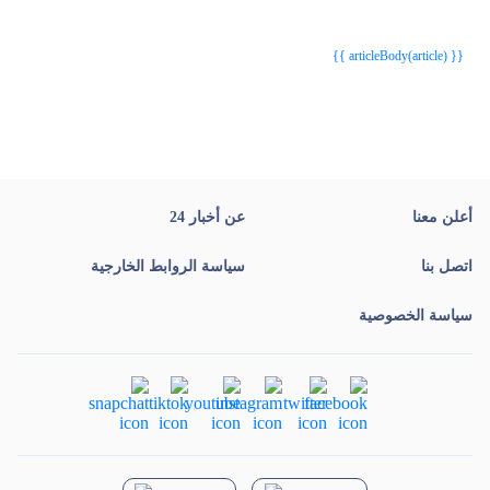
{{webStatusTitle(article)}}
{{webStatusTitle(article)}}
{{ article.article_title }}
{{ article.article_title }}
{{ articleBody(article) }}
أعلن معنا
عن أخبار 24
اتصل بنا
سياسة الروابط الخارجية
سياسة الخصوصية