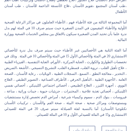
،أمراض الدم ،الأسنان علاج الجذور ،علاج تحفظي ،إصلاح الأسنان وتركيبات ،طب الفم
،طب أسنان المجتمع ،تقويم الأسنان ،علاج الأنسجة الداعمة للأسنان ، طب أسنان
الأطفال
أما المجموعة الثالثة من فئة الأطباء فهم ، الأطباء العاملون في مراكز الرعاية الصحية
الأولية والأطباء المقيمون في المدن الصغيرة حيث سيتم صرف 10 في المئة لهم بدل
ندرة علما بأن تحديد المدن الصغيرة سيكون بالاتفاق بين مجلس الخدمات الصحية ووزارة
المالية .
أما الفئة الثانية هي الأخصائيين غير الأطباء حيث سيتم صرف بدل ندرة للأخصائي
الاستشاري 20 في المئة والأخصائي الأول 15 في المئة والأخصائي 10 في المئة . وذلك في
تخصصات الطوارئ والكوارث ، العناية المركزة ، الأورام، العناية التنفسية ، الفيزياء الطبية
، علاج تأهيل القلب ، تروية القلب، قسطرة القلب، التشريح النسيجي ، الأشعة ،التمريض
، التخدير ، معالجة النطق ، السمع ، السجلات الطبية ، الوبائيات ، رعاية الأسنان ، الصحة
العامة ، الأجهزة الطبية ، التأهيل الحرفي ، الأطراف الصناعية ، التصوير الطبقي ، العلاج
النووي ، أجهزة الليزر ، العلاج الطبيعي ، أخصائي اجتماعي اكلينيكي ، أخصائي نفسي
اكلينيكي ، أخصائي تغذية علاجية ، المختبرات ، جزيئيات حيوية ، جينات وراثية ، مناعة ،
فيروسات ، بنوك الدم ، سموم وكيمياء شرعية ، أمراض الدم تخصص إدارة مستشفيات
ومستوصفات ومراكز صحية ، صحة البيئة ، صحة الفم والأسنان ، تركيبات الأسنان
تكنلوجيا الأسنان). أما بالنسبة لفئة الصيادلة سيتم صرف 20 في المئة للصيدلي
الاستشاري و15 في المائة للصيدلي الأول و 10 في المائة للصيدلي .
وزارة الصحة
زيادة الرواتب