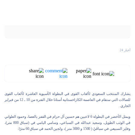
أخبار 24
يشارك المنتخب السعودي لألعاب القوى في البطولة الآسيوية العاشرة لألعاب القوى
للصالات التي ستقام في العاصمة الكازاخستانية أستانا خلال الفترة من 10 ـ 12 من فبراير
الجاري.
ويمثل الأخضر في البطولة 6 لاعبين هم حسين آل حزام في القفز بالعصا، وحمود العلواني
في الوثب الطويل، وسعيد عبدالله في السباعي، وسامي اليامي في (سباق 800 متر)،
وفايز السبيعي في سباقَيْ ( 1500 و 3000 متر )، ولجين الحمد في سباق 60 مترًا.