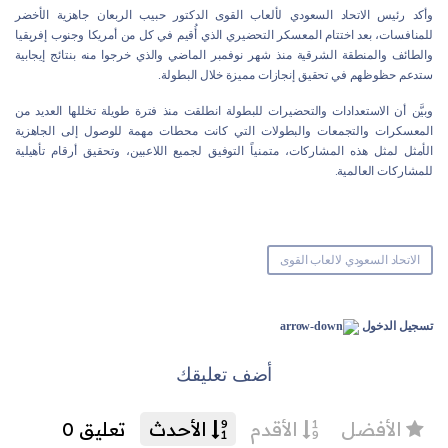
وأكد رئيس الاتحاد السعودي لألعاب القوى الدكتور حبيب الربعان جاهزية الأخضر
للمنافسات، بعد اختتام المعسكر التحضيري الذي أُقيم في كل من أمريكا وجنوب إفريقيا
والطائف والمنطقة الشرقية منذ شهر نوفمبر الماضي والذي خرجوا منه بنتائج إيجابية
ستدعم حظوظهم في تحقيق إنجازات مميزة خلال البطولة.
وبيَّن أن الاستعدادات والتحضيرات للبطولة انطلقت منذ فترة طويلة تخللها العديد من
المعسكرات والتجمعات والبطولات التي كانت محطات مهمة للوصول إلى الجاهزية
الأمثل لمثل هذه المشاركات، متمنياً التوفيق لجميع اللاعبين، وتحقيق أرقام تأهيلية
للمشاركات العالمية.
الاتحاد السعودي لالعاب القوى
تسجيل الدخول
أضف تعليقك