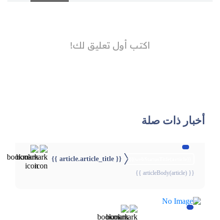
أخبار ذات صلة
{{ article.article_title }}
{{webStatusTitle(article)}}
{{ articleBody(article) }}