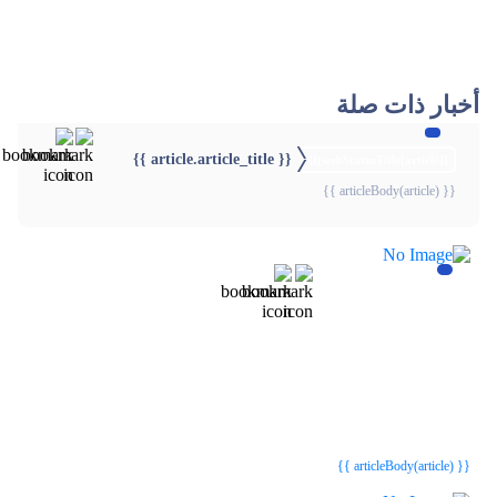
أخبار ذات صلة
{{ article.article_title }}
{{webStatusTitle(article)}}
{{ articleBody(article) }}
{{webStatusTitle(article)}}
{{webStatusTitle(article)}}
{{ article.article_title }}
{{ article.article_title }}
{{ articleBody(article) }}