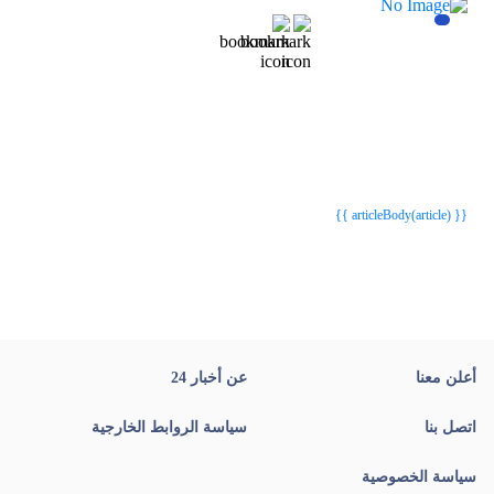
{{webStatusTitle(article)}}
{{webStatusTitle(article)}}
{{ article.article_title }}
{{ article.article_title }}
{{ articleBody(article) }}
أعلن معنا
عن أخبار 24
اتصل بنا
سياسة الروابط الخارجية
سياسة الخصوصية