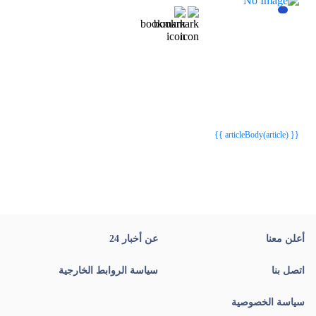
{{webStatusTitle(article)}}
{{webStatusTitle(article)}}
{{ article.article_title }}
{{ article.article_title }}
{{ articleBody(article) }}
أعلن معنا
عن أخبار 24
اتصل بنا
سياسة الروابط الخارجية
سياسة الخصوصية