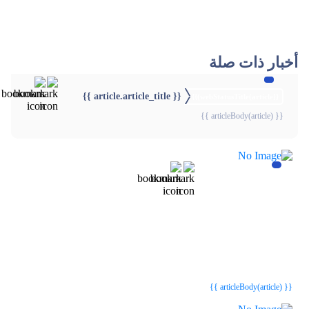
أخبار ذات صلة
{{ article.article_title }}
{{webStatusTitle(article)}}
{{ articleBody(article) }}
{{webStatusTitle(article)}}
{{webStatusTitle(article)}}
{{ article.article_title }}
{{ article.article_title }}
{{ articleBody(article) }}