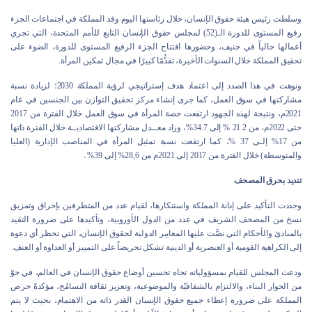
وسلطت رئيس هيئة حقوق الإنسان، خلال رئاستها اليوم وفد المملكة في اجتماعات الجزء
رفيع المستوى للدورة الـ(52) لمجلس حقوق الإنسان التابع للأمم المتحدة، التي تجري
أعمالها حالياً في جنيف، وحضورها افتتاح الجزء الرفيع المستوى للدورة، الضوء على
تحقيق المملكة خلال السنوات الأخيرة، تقدُّمًا كبيرًا في مجال تمكين المرأة.
ونوهت في هذا الصدد إلى اعتماد هدف إستراتيجي لرؤية المملكة 2030؛ لزيادة نسبة
مشاركتها في سوق العمل، كما جرى إنشاء مركز تحقيق التوازن بين الجنسين في عام
2021م، ونتيجة لهذه الجهود ارتفعت حصة المرأة في سوق العمل خلال الفترة من 2017
حتى 2022م، من 21.2 % إلى 34.7%، وزاد معــدل مشاركتها الاقتصاديــة خلال الفترة ذاتها
من 17% إلـى 37 %، كما ارتفعت نسبة تمثيل المرأة في المناصب الإدارية (العليا
والمتوسطة) خلال الفترة من 2017 إلى 2021م من 28,6% إلى 39%..
تنديد بحرق المصحف
وجددت التأكيد على إدانة المملكة واستنكارها، لقيام عدد من المتطرفين بإحراق وتمزيق
نسخ من المصحف الشريف في عدد من الدول الأوروبية، وتأكيدها على ضرورة التقيد
بالمبادئ والأحكام التي نصَّت عليها المعايير الدولية لحقوق الإنسان، التي تحظر أي دعوة
إلى الكراهية القومية أو العنصرية أو الدينية تشكل تحريضاً على التمييز أو العداوة أو العنف.
ودعت المجلس للقيام بمسؤولياته تجاه تحسين أوضاع حقوق الإنسان في العالم، في جوّ
من الحوار البناء، والالتزام بالشفافيّة والموضوعية، وتعزيز ثقافة التسامُح، مؤكدةً حرص
المملكة على ضرورة إعطاء جميع حقوق الإنسان القدر ذاته من الاهتمام، بحيث لا يتم