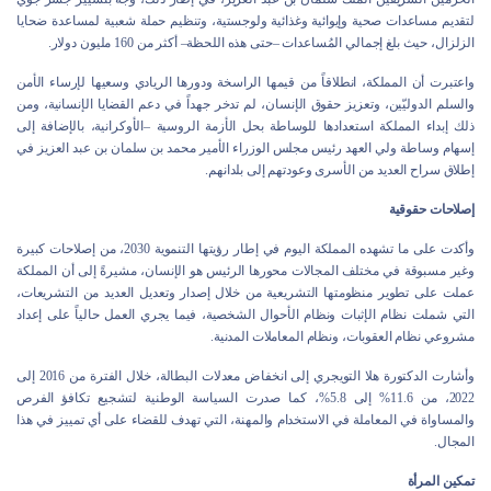
لتقديم مساعدات صحية وإيوائية وغذائية ولوجستية، وتنظيم حملة شعبية لمساعدة ضحايا
الزلزال، حيث بلغ إجمالي المُساعدات –حتى هذه اللحظة– أكثر من 160 مليون دولار.
واعتبرت أن المملكة، انطلاقاً من قيمها الراسخة ودورها الريادي وسعيها لإرساء الأمن
والسلم الدوليّين، وتعزيز حقوق الإنسان، لم تدخر جهداً في دعم القضايا الإنسانية، ومن
ذلك إبداء المملكة استعدادها للوساطة بحل الأزمة الروسية –الأوكرانية، بالإضافة إلى
إسهام وساطة ولي العهد رئيس مجلس الوزراء الأمير محمد بن سلمان بن عبد العزيز في
إطلاق سراح العديد من الأسرى وعودتهم إلى بلدانهم.
إصلاحات حقوقية
وأكدت على ما تشهده المملكة اليوم في إطار رؤيتها التنموية 2030، من إصلاحات كبيرة
وغير مسبوقة في مختلف المجالات محورها الرئيس هو الإنسان، مشيرةً إلى أن المملكة
عملت على تطوير منظومتها التشريعية من خلال إصدار وتعديل العديد من التشريعات،
التي شملت نظام الإثبات ونظام الأحوال الشخصية، فيما يجري العمل حالياً على إعداد
مشروعي نظام العقوبات، ونظام المعاملات المدنية.
وأشارت الدكتورة هلا التويجري إلى انخفاض معدلات البطالة، خلال الفترة من 2016 إلى
2022، من 11.6% إلى 5.8%، كما صدرت السياسة الوطنية لتشجيع تكافؤ الفرص
والمساواة في المعاملة في الاستخدام والمهنة، التي تهدف للقضاء على أي تمييز في هذا
المجال.
تمكين المرأة