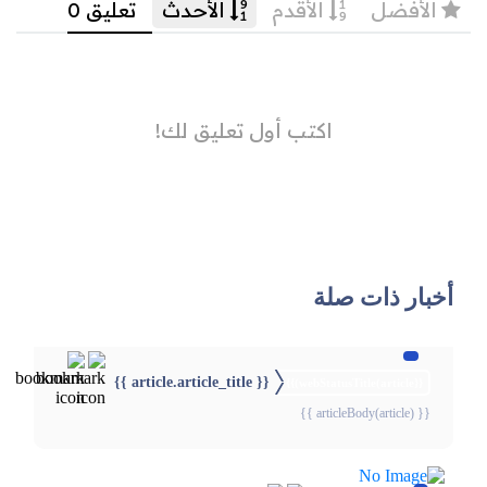
أخبار ذات صلة
{{ article.article_title }}
{{webStatusTitle(article)}}
{{ articleBody(article) }}