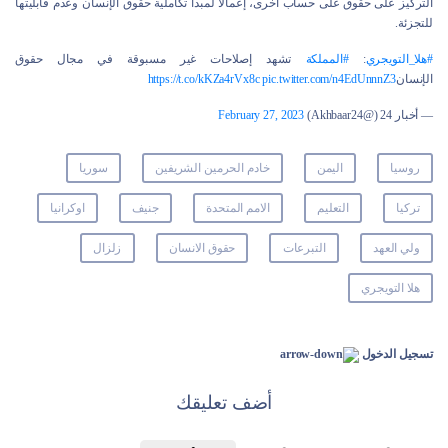
التركيز على حقوق على حساب أخرى، إعمالاً لمبدأ تكاملية حقوق الإنسان وعدم قابليتها
للتجزئة.
#هلا_التويجري
:
#المملكة
تشهد إصلاحات غير مسبوقة في مجال حقوق
الإنسان
pic.twitter.com/n4EdUnnnZ3
https://t.co/kKZa4rVx8c
— أخبار 24 (@Akhbaar24)
February 27, 2023
روسيا
اليمن
خادم الحرمين الشريفين
سوريا
تركيا
التعليم
الامم المتحدة
جنيف
اوكرانيا
ولي العهد
التبرعات
حقوق الانسان
زلزال
هلا التويجري
تسجيل الدخول
أضف تعليقك