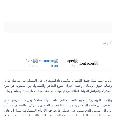
أخبار 24
أبرزت رئيس هيئة حقوق الإنسان الدكتورة هلا التويجري، عزم المملكة على مواصلة تعزيز
وحماية حقوق الإنسان، وأهمية احترام التنوع الثقافي والمساواة بين الشعوب في ضوء
الصكوك والمواثيق الدولية، انطلاقاً من توجيهات القيادة، بالاهتمام بالإنسان وجعله أولوية.
ونوَّهت "التويجري" بالجهود الإنسانية التي قامت بها المملكة؛ ومن ذلك حرصها على
الوقوف إلى جانب المتضررين من أبناء الشعبين السوري والتركي، والتخفيف من آثار
الزلزال المدمر، الذي تسبب في خسائر فادحة في الأرواح الممتلكات، مبينةً أن خادم
الحرمين الشريفين الملك سلمان بن عبد العزيز، في إطار ذلك، وجَّه بتسيير جسر جوي