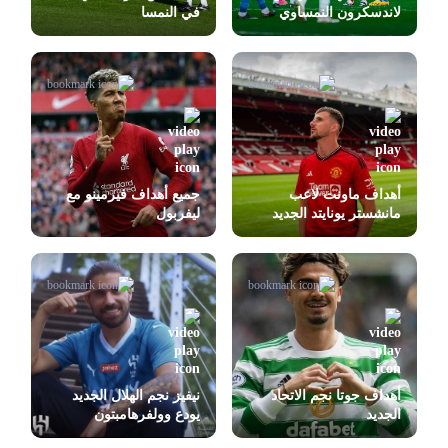
لاندسكرون النمساوي
في النمسا
أهداف ماونت لاعب
جميع أهداف فيرمينو مع
مانشستر يونايتد الجديد
ليفربول
أهداف جوتا نجم الاتحاد
نيفيز نجم الهلال الجديد
الجديد
يودع وولفرهامبتون