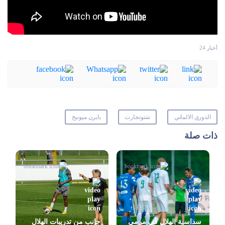
أخبار 24
الدوري الالماني
شتوتجارت
بايرن ميونيخ
ذات صلة
سداسية الهلال في مرمى
جانب من تدريبات الهلال