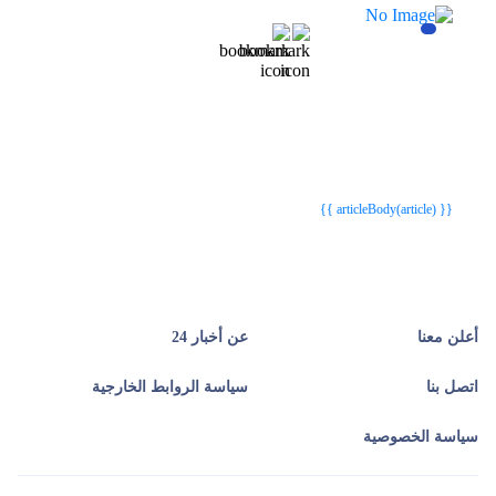
{{webStatusTitle(article)}}
{{webStatusTitle(article)}}
{{ article.article_title }}
{{ article.article_title }}
{{ articleBody(article) }}
أعلن معنا
عن أخبار 24
اتصل بنا
سياسة الروابط الخارجية
سياسة الخصوصية