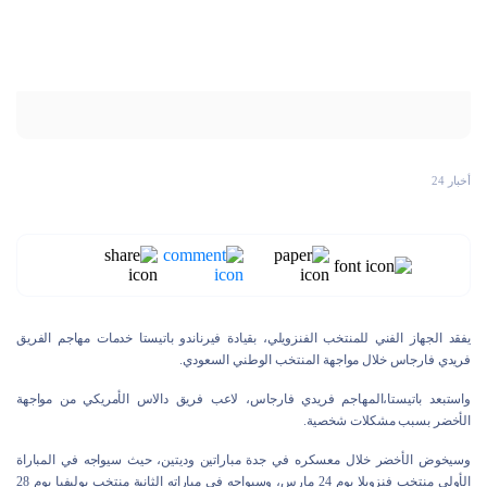
أخبار 24
يفقد الجهاز الفني للمنتخب الفنزويلي، بقيادة فيرناندو باتيستا خدمات مهاجم الفريق
فريدي فارجاس خلال مواجهة المنتخب الوطني السعودي.
واستبعد باتيستا،المهاجم فريدي فارجاس، لاعب فريق دالاس الأمريكي من مواجهة
الأخضر بسبب مشكلات شخصية.
وسيخوض الأخضر خلال معسكره في جدة مباراتين وديتين، حيث سيواجه في المباراة
الأولى منتخب فنزويلا يوم 24 مارس، وسيواجه في مباراته الثانية منتخب بوليفيا يوم 28