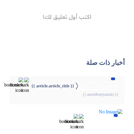
أخبار ذات صلة
{{ article.article_title }}
{{webStatusTitle(article)}}
{{ articleBody(article) }}