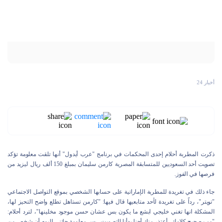
أخبار 24
ذكرت المطربة أحلام إحدى المحكمات في برنامج "عرب أيدول" أنها تلقت معلومة تؤكد
تصويت أحد السعوديين للمتسابقة المصرية كارمن سليمان بمبلغ 150 ألف ريال ليزيد من
فرصها في الفوز.
جاء ذلك في تغريدة للمطربة الإماراتية على حسابها الشخصي بموقع التواصل الاجتماعي
"تويتر"، رداً على تغريدة لأحد متابعيها قال فيها: "كارمن تستاهل تطلع واضح التحيز لها،
المشكلة انها تغني خليجي ابشع ما يكون بس عشان حسن موجود مخلينها"، لترد أحلام:
"مب صحيح كلامك.. أعتذر منك أحنا بدأنا التصويت.. بس معلومة جاتني اليوم أن شخص من