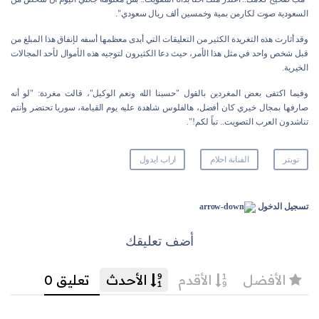
السعودية صوت لكارمن بمية وخمسين ألف ريال سعودي".
وقد أثارت هذه التغريدة الكثير من التعليقات التي أبدى معظمها أسفه لإنفاق هذا المبلغ من
قبل شخص واحد في مثل هذا الأمر، حيث دعا الكثيرون لتوجيه هذه الأموال لأحد المجالات
الخيرية.
وفيما اكتفى بعض المغردين بالقول "حسبنا الله ونعم الوكيل"، قالت مغردة: "لو أنه
صارفها بمجال خيري كان أفضل، هالفلوس شاهدة عليه يوم القيامة، سوريا تحتضر وأنتم
تناشدون العرب التصويت.. تباً لكم!".
تويتر
الفنانة احلام
اراب ايدول
تسجيل الدخول
أضف تعليقك