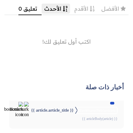
أخبار ذات صلة
{{ article.article_title }}
{{webStatusTitle(article)}}
{{ articleBody(article) }}