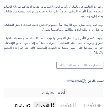
وأشارت الجامعة في بيانها، إلى أنه تم اتخاذ الاحتياطات اللازمة لذلك كما تم إبلاغ الجهات
المختصة نظراً لأهمية الموقف وحرصاً على سلامة جميع منسوبات المجمع من طالبات
وهيئة إدارية وتعليمية.
وأضافت "وفي صباح اليوم الأربعاء، بدأ التجمع والاحتجاج نتيجة لاستدعاء بعض الطالبات
من قبل إدارة الكلية لبحث مطالبهن ومناقشتها معهن".
وتابعت "تطور الأمر إلى انتشار الفوضى والعبث بالممتلكات العامة واستخدام طفايات
الحريق وخراطيم المياه على الطالبات الأخريات، مما أدى إلى حدوث بعض الإغماءات
التي تم إسعافها على الفور، بمشاركة الجهات المختصة كافة حتى تم إخلاء المجمع
بالكامل".
احتجاجات طالبات جامعة الملك خالد
تسجيل الدخول
أضف تعليقك