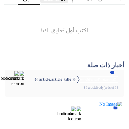
أخبار ذات صلة
{{ article.article_title }}
{{webStatusTitle(article)}}
{{ articleBody(article) }}