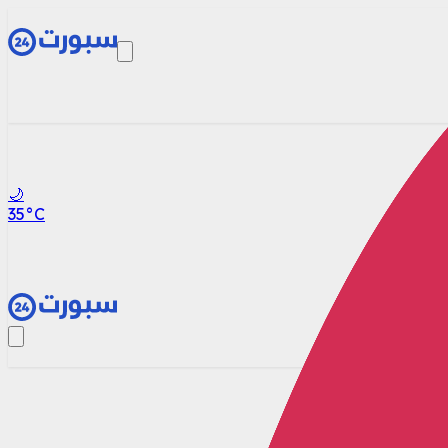
🌙
35
°C